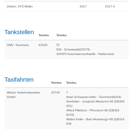
Zöblen, KFZ-Müller
4317
4317-4
Tankstellen
Telefon
Telefax
OMV -Tannheim
62520

ENI - Schattwald|20379|
AVANTI Automatentankstelle - Haldensee|
Taxifahrten
Telefon
Telefax
Wötzer Verkehrsbetriebe
20740
?
GmbH
Hotel Schwarzer Adler - Tannheim|6204|
Seefelder - Jungholz,Wertach|+49 (0)8365
301|
Alfred Filleböck - Pfronten|+49 (0)8363
8155|
Walter Keller - Bad Hindelang|+49 (0)8324
636