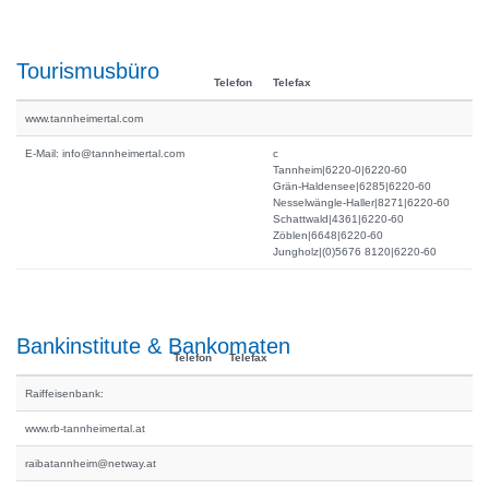
Tourismusbüro
Telefon
Telefax
www.tannheimertal.com
E-Mail: info@tannheimertal.com
c
Tannheim|6220-0|6220-60
Grän-Haldensee|6285|6220-60
Nesselwängle-Haller|8271|6220-60
Schattwald|4361|6220-60
Zöblen|6648|6220-60
Jungholz|(0)5676 8120|6220-60
Bankinstitute & Bankomaten
Telefon
Telefax
Raiffeisenbank:
www.rb-tannheimertal.at
raibatannheim@netway.at