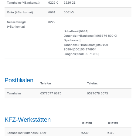
Tannheim (+Bankomat)
6226-0
6226-21
Grän (+Bankomat)
6661
6661-5
Nesselwängle
8229
(+Bankomat)
Schattwald|6644|
Jungholz (+Bankomat)|(0)5676 800-0|
Sparkasse:||
Tannheim (+Bankomat)|050100
76904|050100 976904
Jungholz|050100 71080|
Postfilialen
Telefon
Telefax
Tannheim
0577677 6675
0577678 6675
KFZ-Werkstätten
Telefon
Telefax
Tannheimer Autohaus Huter
6230
5119