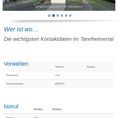
ERWACHSENENHOTEL REHBACH
Wer ist wo....
Die wichtigsten Kontaktdaten im Tannheimertal
Vorwahlen
Telefon
Telefax
Österreich
+43
Tannheimertal
(0)5675
Notruf
Telefon
Telefax
Polizei
133