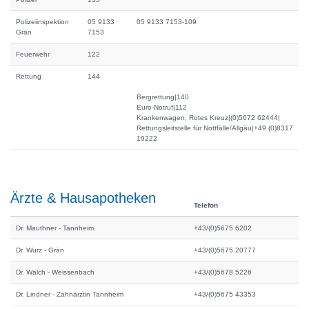
Polizeiinspektion
05 9133
05 9133 7153-109
Grän
7153
Feuerwehr
122
Rettung
144
Bergrettung|140
Euro-Notruf|112
Krankenwagen, Rotes Kreuz|(0)5672 62444|
Rettungsleitstelle für Nottfälle/Allgäu|+49 (0)8317
19222
Ärzte & Hausapotheken
Telefon
Dr. Mauthner - Tannheim
+43/(0)5675 6202
Dr. Wurz - Grän
+43/(0)5675 20777
Dr. Walch - Weissenbach
+43/(0)5678 5226
Dr. Lindner - Zahnärztin Tannheim
+43/(0)5675 43353