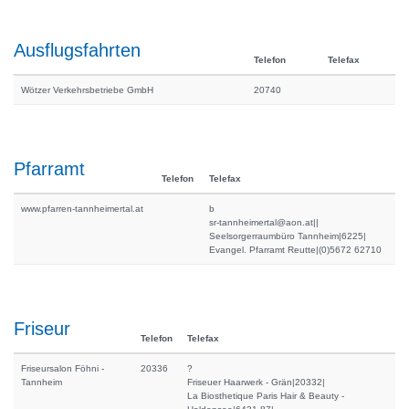
Ausflugsfahrten
Telefon
Telefax
Wötzer Verkehrsbetriebe GmbH
20740
Pfarramt
Telefon
Telefax
www.pfarren-tannheimertal.at
b
sr-tannheimertal@aon.at||
Seelsorgerraumbüro Tannheim|6225|
Evangel. Pfarramt Reutte|(0)5672 62710
Friseur
Telefon
Telefax
Friseursalon Föhni -
20336
?
Tannheim
Friseuer Haarwerk - Grän|20332|
La Biosthetique Paris Hair & Beauty -