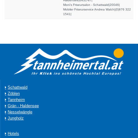
Haldensee|6431-87|
Moni's Friseursalon - Schattwald|20046|
Mobiler Friseurservice Andrea Walch|(0)676 322
1541|
Schattwald
Zöblen
Tannheim
Grän - Haldensee
Nesselwängle
Jungholz
Hotels