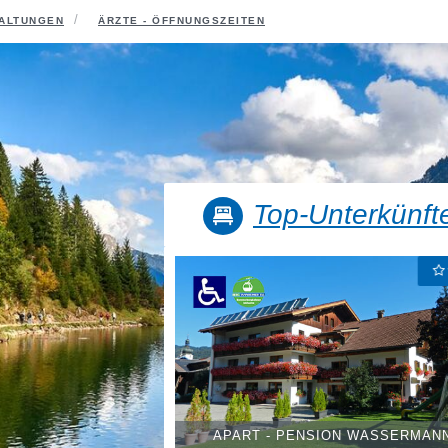
E DES TALES
UNTERKÜNFTE
ALTUNGEN
ÄRZTE - ÖFFNUNGSZEITEN
Top-Unterkünft
 LUMBERGER HOF
APART - PENSION WASSERMAN