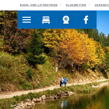
ORT
BAHN- UND LIFTBETRIEB
FLUGWETTER
VERANST
HOTEL SONNENHOF
WANDERHOTEL