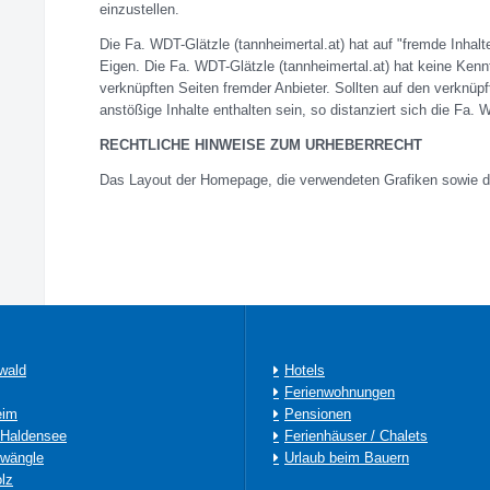
einzustellen.
Die Fa. WDT-Glätzle (tannheimertal.at) hat auf "fremde Inhalt
Eigen. Die Fa. WDT-Glätzle (tannheimertal.at) hat keine Kennt
verknüpften Seiten fremder Anbieter. Sollten auf den verknüp
anstößige Inhalte enthalten sein, so distanziert sich die Fa.
RECHTLICHE HINWEISE ZUM URHEBERRECHT
Das Layout der Homepage, die verwendeten Grafiken sowie die
wald
Hotels
Ferienwohnungen
eim
Pensionen
 Haldensee
Ferienhäuser / Chalets
wängle
Urlaub beim Bauern
lz