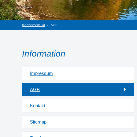
tannheimertal.at
AGB
Information
Impressum
AGB
Kontakt
Sitemap