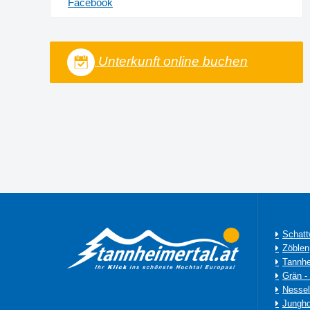
Facebook
Unterkunft online buchen
Schatt
Zöblen
Tannh
Grän -
Nessel
Jungho