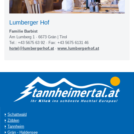
Lumberger Hof
Familie Barbist
Am Lumberg 1 · 6673 Grän | Tirol
Tel.: +43 5675 63 92 · Fax: +43 5675 6131 46
hotel@lumbergerhof.at
·
www.lumbergerhof.at
Schattwald
Zöblen
Tannheim
Grän - Haldensee