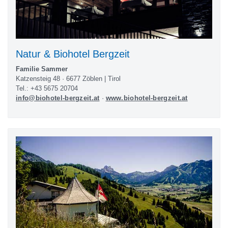
Natur & Biohotel Bergzeit
Familie Sammer
Katzensteig 48 · 6677 Zöblen | Tirol
Tel.: +43 5675 20704
info@biohotel-bergzeit.at
·
www.biohotel-bergzeit.at