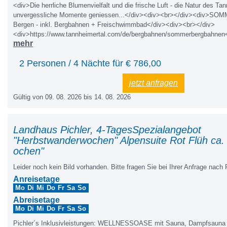
<div>Die herrliche Blumenvielfalt und die frische Luft - die Natur des Ta
unvergessliche Momente geniessen...</div><div><br></div><div>SO
Bergen - inkl. Bergbahnen + Freischwimmbad</div><div><br></div>
<div>https://www.tannheimertal.com/de/bergbahnen/sommerbergbahnen
mehr
2 Personen / 4 Nächte für €
786,00
jetzt anfragen
Gültig von 09. 08. 2026 bis 14. 08. 2026
Landhaus Pichler, 4-TagesSpezialangebot
"Herbstwanderwochen" Alpensuite Rot Flüh ca
ochen"
Leider noch kein Bild vorhanden. Bitte fragen Sie bei Ihrer Anfrage nach 
Anreisetage
Mo
Di
Mi
Do
Fr
Sa
So
Abreisetage
Mo
Di
Mi
Do
Fr
Sa
So
Pichler´s Inklusivleistungen: WELLNESSOASE mit Sauna, Dampfsauna u