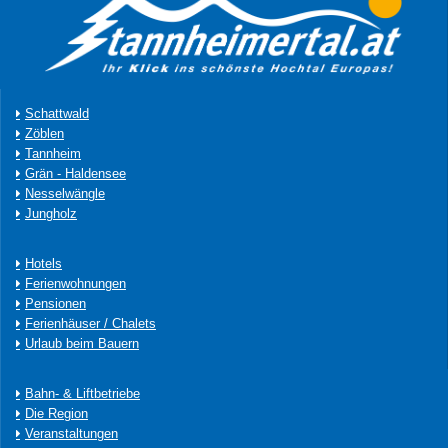
Schattwald
Zöblen
Tannheim
Grän - Haldensee
Nesselwängle
Jungholz
Hotels
Ferienwohnungen
Pensionen
Ferienhäuser / Chalets
Urlaub beim Bauern
Bahn- & Liftbetriebe
Die Region
Veranstaltungen