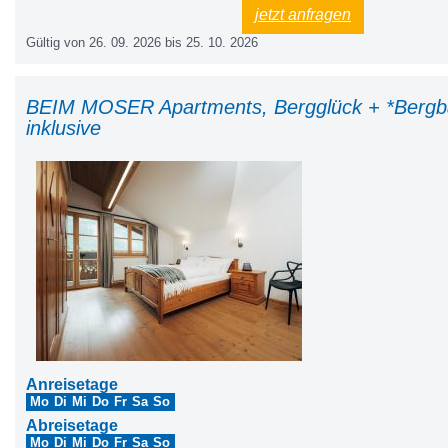
Parkplätze, kleine Bibliothek, W-LAN im ganzen Haus, Bett- und Tischw
jetzt anfragen
und Saunatücher, attraktive Ermäßigungen mit unserer „Vorteilscard“, W
Gültig von 26. 09. 2026 bis 25. 10. 2026
Museumsführung, 2 x wöchentlich geführte Wanderung rund ums Neunerk
Kinderclub in den Ferien, Alle Nebenkosten wie Strom, Wasser, Heizu
Endreinigung.&nbsp;</div><div><br></div><div>SOMMERBERGBAHNE
Haldensee inklusive, für Ihre GESUNDHEIT: Belebtes Granderwasser fli
BEIM MOSER Apartments, Bergglück + *Berg
kleine Überraschung</div><div><br></div>
inklusive
Anreisetage
Mo
Di
Mi
Do
Fr
Sa
So
Abreisetage
Mo
Di
Mi
Do
Fr
Sa
So