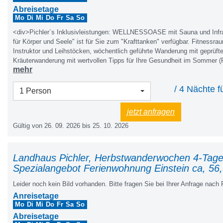
Abreisetage
Mo
Di
Mi
Do
Fr
Sa
So
<div>Pichler´s Inklusivleistungen: WELLNESSOASE mit Sauna und Infra
für Körper und Seele" ist für Sie zum "Krafttanken" verfügbar. Fitnessra
Instruktor und Leihstöcken, wöchentlich geführte Wanderung mit geprüft
Kräuterwanderung mit wertvollen Tipps für Ihre Gesundheit im Sommer (P
mehr
große möblierte Sonnenterrasse und Liegewiese mit Bergpanoramablick, n
überdachtem Freisitz, Tischtennis, Tischfußball, Kinderspielplatz mit S
/ 4 Nächte f
Reisebett, Hochstuhl. Rodel und Rutschteller, Fahrräder, abschließbarer
1 Person
und Schuhraum mit Schuhtrockner, Brötchenservice, Morgenpost, Parkpl
Bibliothek, W-LAN im ganzen Haus, Bett- und Tischwäsche, Hand- Gesch
jetzt anfragen
attraktive Ermäßigungen mit unserer „Vorteilscard“, Wanderbus, Kirche
Gültig von 26. 09. 2026 bis 25. 10. 2026
2 x wöchentlich geführte Wanderung rund ums Neunerköpfle, Tanni Kinder
Alle Nebenkosten wie Strom, Wasser, Heizung, KURTAXE und Endreini
<div><br></div><div>SOMMERBERGBAHNEN und Wasserwelt Haldensee 
GESUNDHEIT: Belebtes Granderwasser fließt im ganzen Haus; kleine Ü
Landhaus Pichler, Herbstwanderwochen 4-Tage
Spezialangebot Ferienwohnung Einstein ca, 56
Leider noch kein Bild vorhanden. Bitte fragen Sie bei Ihrer Anfrage nach 
Anreisetage
Mo
Di
Mi
Do
Fr
Sa
So
Abreisetage