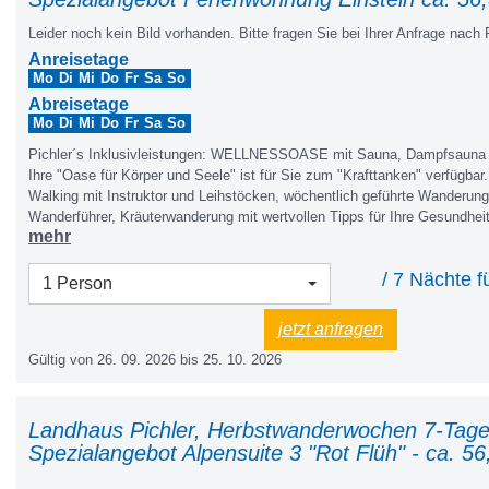
Leider noch kein Bild vorhanden. Bitte fragen Sie bei Ihrer Anfrage nach 
Anreisetage
Mo
Di
Mi
Do
Fr
Sa
So
Abreisetage
Mo
Di
Mi
Do
Fr
Sa
So
Pichler´s Inklusivleistungen: WELLNESSOASE mit Sauna, Dampfsauna u
Ihre "Oase für Körper und Seele" ist für Sie zum "Krafttanken" verfügbar
Walking mit Instruktor und Leihstöcken, wöchentlich geführte Wanderung
Wanderführer, Kräuterwanderung mit wertvollen Tipps für Ihre Gesundhei
mehr
nach Führer), große möblierte Sonnenterrasse und Liegewiese mit Bergp
Grillplatz mit überdachtem Freisitz, Tischtennis, Tischfußball, Kinderspi
/ 7 Nächte f
und Rutsche, Reisebett, Hochstuhl. Rodel und Rutschteller, Fahrräder au
1 Person
abschließbarer Fahrradraum mit Ladestation, Fahrrad- und Schuhraum mi
Brötchenservice, Morgenpost, Parkplätze, kleine Bibliothek, W-LAN im 
jetzt anfragen
Tischwäsche, Hand- Geschirr- und Saunatücher, attraktive Ermäßigungen
Gültig von 26. 09. 2026 bis 25. 10. 2026
„Vorteilscard“, Wanderbus, Kirchen- und Museumsführung, 2 x wöchentl
rund ums Neunerköpfle, Tanni Kinderclub in den Ferien, Alle Nebenkost
Heizung, KURTAXE und Endreinigung.&nbsp;<br><br>SOMMERBERG
Wasserwelt Haldensee inklusive, für Ihre GESUNDHEIT: Belebtes Grande
Landhaus Pichler, Herbstwanderwochen 7-Tage
ganzen Haus; kleine Überraschung<br><br><br>
Spezialangebot Alpensuite 3 "Rot Flüh" - ca. 56