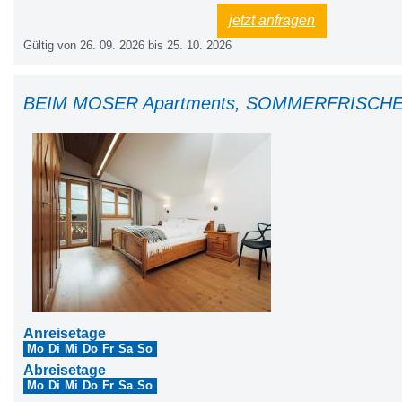
Schuhraum mit Schuhtrockner, Brötchenservice, Morgenpost, Parkplätze,
jetzt anfragen
LAN im ganzen Haus, Bett- und Tischwäsche, Hand- Geschirr- und Sauna
Gültig von 26. 09. 2026 bis 25. 10. 2026
Ermäßigungen mit unserer „Vorteilscard“, Wanderbus, Kirchen- und Mus
wöchentlich geführte Wanderung rund ums Neunerköpfle, Tanni Kinderclub
Nebenkosten wie Strom, Wasser, Heizung, KURTAXE und Endreinigung.
<br></div><div>SOMMERBERGBAHNEN und Wasserwelt Haldensee inklu
BEIM MOSER Apartments, SOMMERFRISCHE i
GESUNDHEIT: Belebtes Granderwasser fließt im ganzen Haus; kleine Ü
<div><br></div>
Anreisetage
Mo
Di
Mi
Do
Fr
Sa
So
Abreisetage
Mo
Di
Mi
Do
Fr
Sa
So