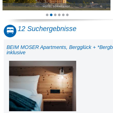
ERWACHSENENHOTEL REHBAC
12 Suchergebnisse
BEIM MOSER Apartments, Bergglück + *Berg
inklusive