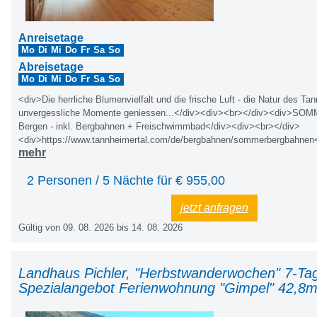
Anreisetage
Mo
Di
Mi
Do
Fr
Sa
So
Abreisetage
Mo
Di
Mi
Do
Fr
Sa
So
<div>Die herrliche Blumenvielfalt und die frische Luft - die Natur des Ta
unvergessliche Momente geniessen...</div><div><br></div><div>SO
Bergen - inkl. Bergbahnen + Freischwimmbad</div><div><br></div>
<div>https://www.tannheimertal.com/de/bergbahnen/sommerbergbahnen
mehr
2 Personen / 5 Nächte für €
955,00
jetzt anfragen
Gültig von 09. 08. 2026 bis 14. 08. 2026
Landhaus Pichler, "Herbstwanderwochen" 7-Ta
Spezialangebot Ferienwohnung "Gimpel" 42,8