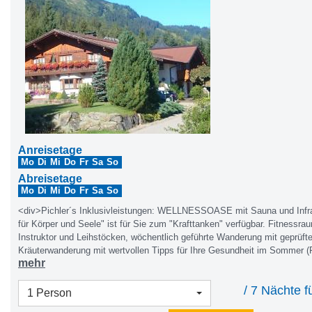
Anreisetage
Mo
Di
Mi
Do
Fr
Sa
So
Abreisetage
Mo
Di
Mi
Do
Fr
Sa
So
<div>Pichler´s Inklusivleistungen: WELLNESSOASE mit Sauna und Infra
für Körper und Seele" ist für Sie zum "Krafttanken" verfügbar. Fitnessra
Instruktor und Leihstöcken, wöchentlich geführte Wanderung mit geprüft
Kräuterwanderung mit wertvollen Tipps für Ihre Gesundheit im Sommer (P
mehr
große möblierte Sonnenterrasse und Liegewiese mit Bergpanoramablick, n
überdachtem Freisitz, Tischtennis, Tischfußball, Kinderspielplatz mit S
/ 7 Nächte f
Reisebett, Hochstuhl. Rodel und Rutschteller, Fahrräder auch mit Kinders
1 Person
Fahrradraum, Fahrrad- und Schuhraum mit Schuhtrockner, Brötchenservi