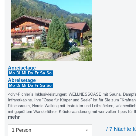
Anreisetage
Mo
Di
Mi
Do
Fr
Sa
So
Abreisetage
Mo
Di
Mi
Do
Fr
Sa
So
<div>Pichler´s Inklusivleistungen: WELLNESSOASE mit Sauna, Dampf
Infrarotkabine. Ihre "Oase für Körper und Seele" ist für Sie zum "Kraftta
Fitnessraum, Nordic-Walking mit Instruktor und Leihstöcken, wöchentli
mit geprüftem Wanderführer, Kräuterwanderung mit wertvollen Tipps für 
mehr
Sommer (Preis je nach Führer), große möblierte Sonnenterrasse und Lie
Bergpanoramablick, neuer Grillplatz mit überdachtem Freisitz, Tischtenni
/ 7 Nächte f
Kinderspielplatz mit Schaukel und Rutsche, Reisebett, Hochstuhl. Rodel 
1 Person
Fahrräder auch mit Kindersitz, abschließbarer Fahrradraum mit Ladestati