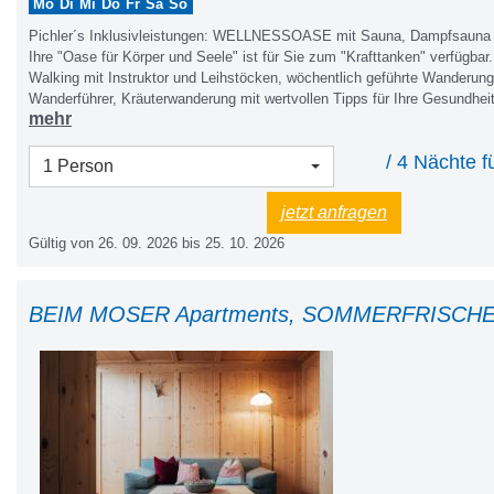
Mo
Di
Mi
Do
Fr
Sa
So
Pichler´s Inklusivleistungen: WELLNESSOASE mit Sauna, Dampfsauna u
Ihre "Oase für Körper und Seele" ist für Sie zum "Krafttanken" verfügbar
Walking mit Instruktor und Leihstöcken, wöchentlich geführte Wanderung
Wanderführer, Kräuterwanderung mit wertvollen Tipps für Ihre Gesundhei
mehr
nach Führer), große möblierte Sonnenterrasse und Liegewiese mit Bergp
Grillplatz mit überdachtem Freisitz, Tischtennis, Tischfußball, Kinderspi
/ 4 Nächte f
und Rutsche, Reisebett, Hochstuhl. Rodel und Rutschteller, Fahrräder au
1 Person
abschließbarer Fahrradraum mit Ladestation, Fahrrad- und Schuhraum mi
Brötchenservice, Morgenpost, Parkplätze, kleine Bibliothek, W-LAN im 
jetzt anfragen
Tischwäsche, Hand- Geschirr- und Saunatücher, attraktive Ermäßigungen
Gültig von 26. 09. 2026 bis 25. 10. 2026
„Vorteilscard“, Wanderbus, Kirchen- und Museumsführung, 2 x wöchentl
rund ums Neunerköpfle, Tanni Kinderclub in den Ferien, Alle Nebenkost
Heizung, KURTAXE und Endreinigung.&nbsp;<br><br>SOMMERBERG
Wasserwelt Haldensee inklusive, für Ihre GESUNDHEIT: Belebtes Grande
BEIM MOSER Apartments, SOMMERFRISCHE i
ganzen Haus; kleine Überraschung<br><br>