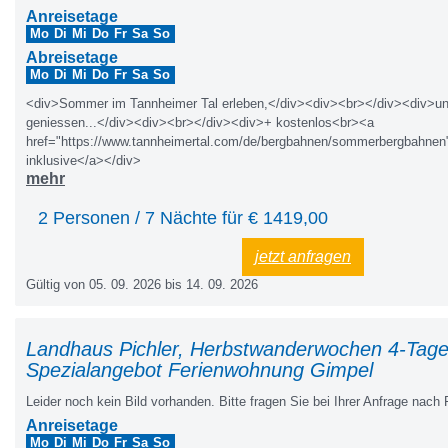
Anreisetage
Mo
Di
Mi
Do
Fr
Sa
So
Abreisetage
Mo
Di
Mi
Do
Fr
Sa
So
<div>Sommer im Tannheimer Tal erleben,</div><div><br></div><div>u
geniessen...</div><div><br></div><div>+ kostenlos<br><a
href="https://www.tannheimertal.com/de/bergbahnen/sommerbergbahn
inklusive</a></div>
mehr
2 Personen / 7 Nächte für €
1419,00
jetzt anfragen
Gültig von 05. 09. 2026 bis 14. 09. 2026
Landhaus Pichler, Herbstwanderwochen 4-Tage
Spezialangebot Ferienwohnung Gimpel
Leider noch kein Bild vorhanden. Bitte fragen Sie bei Ihrer Anfrage nach 
Anreisetage
Mo
Di
Mi
Do
Fr
Sa
So