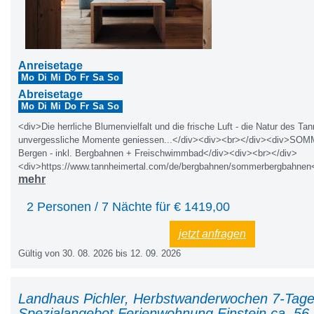
Anreisetage
Mo
Di
Mi
Do
Fr
Sa
So
Abreisetage
Mo
Di
Mi
Do
Fr
Sa
So
<div>Die herrliche Blumenvielfalt und die frische Luft - die Natur des Ta
unvergessliche Momente geniessen...</div><div><br></div><div>SO
Bergen - inkl. Bergbahnen + Freischwimmbad</div><div><br></div>
<div>https://www.tannheimertal.com/de/bergbahnen/sommerbergbahnen
mehr
2 Personen / 7 Nächte für €
1419,00
jetzt anfragen
Gültig von 30. 08. 2026 bis 12. 09. 2026
Landhaus Pichler, Herbstwanderwochen 7-Tage
Spezialangebot Ferienwohnung Einstein ca. 56