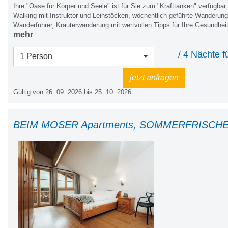
Ihre "Oase für Körper und Seele" ist für Sie zum "Krafttanken" verfügbar
Walking mit Instruktor und Leihstöcken, wöchentlich geführte Wanderung
Wanderführer, Kräuterwanderung mit wertvollen Tipps für Ihre Gesundhei
mehr
nach Führer), große möblierte Sonnenterrasse und Liegewiese mit Bergp
Grillplatz mit überdachtem Freisitz, Tischtennis, Tischfußball, Kinderspi
/ 4 Nächte f
und Rutsche, Reisebett, Hochstuhl. Rodel und Rutschteller, Fahrräder, a
1 Person
Fahrradraum mit Ladestation, Fahrrad- und Schuhraum mit Schuhtrockner
Morgenpost, Parkplätze, kleine Bibliothek, W-LAN im ganzen Haus, Bet
jetzt anfragen
Hand- Geschirr- und Saunatücher, attraktive Ermäßigungen mit unserer „V
Gültig von 26. 09. 2026 bis 25. 10. 2026
Wanderbus, Kirchen- und Museumsführung, 2 x wöchentlich geführte W
Neunerköpfle, Tanni Kinderclub in den Ferien,&nbsp; Alle Nebenkosten 
Heizung, KURTAXE und Endreinigung.&nbsp;<br><div><br></div>
<div>SOMMERBERGBAHNEN und Wasserwelt Haldensee inklusive, fü
BEIM MOSER Apartments, SOMMERFRISCHE i
Belebtes Granderwasser fließt im ganzen Haus; kleine Überraschung</d