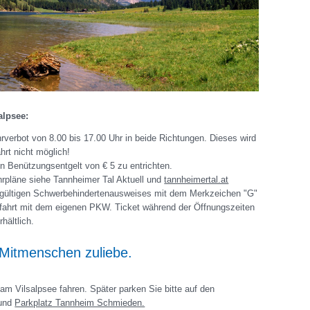
alpsee:
rverbot von 8.00 bis 17.00 Uhr in beide Richtungen. Dieses wird
rt nicht möglich!
in Benützungsentgelt von € 5 zu entrichten.
hrpläne siehe Tannheimer Tal Aktuell und
tannheimertal.at
gültigen Schwerbehindertenausweises mit dem Merkzeichen "G"
ckfahrt mit dem eigenen PKW. Ticket während der Öffnungszeiten
hältlich.
 Mitmenschen zuliebe.
am Vilsalpsee fahren. Später parken Sie bitte auf den
 und
Parkplatz Tannheim Schmieden.