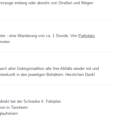
 Fahrzeuge entlang oder abseits von Straßen und Wegen
eter - eine Wanderung von ca. 1 Stunde. Von
Parkplatz
ometer.
ch alter Gebirgstradition alle Ihre Abfälle wieder mit und
terkunft in den jeweiligen Behältern. Herzlichen Dank!
irekt bei der Schranke lt. Fahrplan
ion in Tannheim
glaufskiern