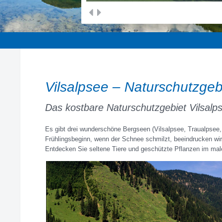
prev
next
Vilsalpsee – Naturschutzgeb
Das kostbare Naturschutzgebiet Vilsal
Es gibt drei wunderschöne Bergseen (Vilsalpsee, Traualpsee
Frühlingsbeginn, wenn der Schnee schmilzt, beeindrucken wir
Entdecken Sie seltene Tiere und geschützte Pflanzen im mal