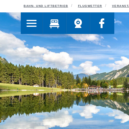
ORT
BAHN- UND LIFTBETRIEB
FLUGWETTER
VERANST
HOTEL SONNENHOF
BIOHOTE