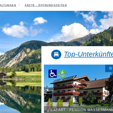
E DES TALES
UNTERKÜNFTE
ALTUNGEN
ÄRZTE - ÖFFNUNGSZEITEN
Top-Unterkünft
L-BERGZEIT
APART - PENSION WASSERMAN