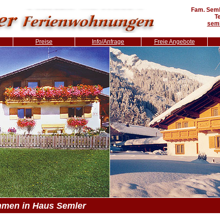
Fam. Semle
T
seml
Preise
Info/Anfrage
Freie Angebote
men in Haus Semler