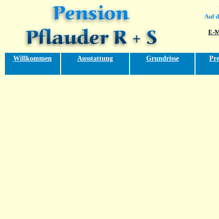
Auf d
E-M
Willkommen
Ausstattung
Grundrisse
Pre