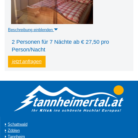
Beschreibung einblenden
2 Personen für 7 Nächte ab € 27,50 pro
Person/Nacht
jetzt anfragen
Schattwald
Zöblen
Tannheim