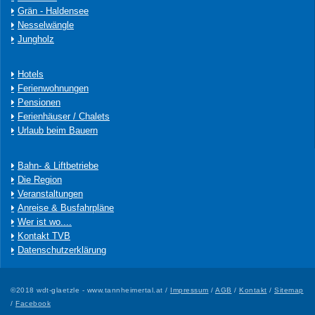
Grän - Haldensee
Nesselwängle
Jungholz
Hotels
Ferienwohnungen
Pensionen
Ferienhäuser / Chalets
Urlaub beim Bauern
Bahn- & Liftbetriebe
Die Region
Veranstaltungen
Anreise & Busfahrpläne
Wer ist wo....
Kontakt TVB
Datenschutzerklärung
©2018 wdt-glaetzle - www.tannheimertal.at /
Impressum
/
AGB
/
Kontakt
/
Sitemap
/
Facebook